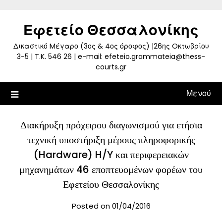
Skip
to
Εφετείο Θεσσαλονίκης
content
Δικαστικό Mέγαρο (3ος & 4ος όροφος) |26ης Oκτωβρίου
3-5 | T.K. 546 26 | e-mail: efeteio.grammateia@thess-
courts.gr
Μενού
Διακήρυξη πρόχειρου διαγωνισμού για ετήσια
τεχνική υποστήριξη μέρους πληροφορικής
(Hardware) H/Y και περιφερειακών
μηχανημάτων 46 εποπτευομένων φορέων του
Εφετείου Θεσσαλονίκης
Posted on 01/04/2016