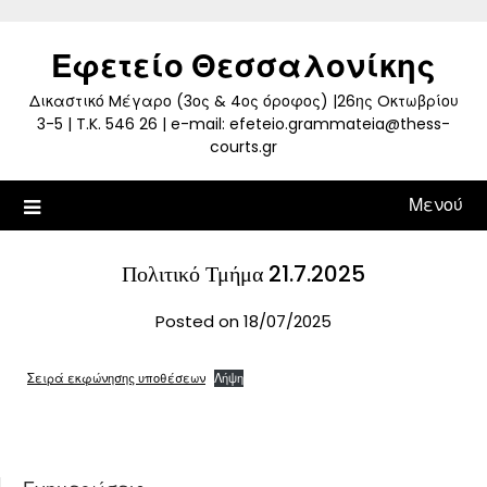
Skip
to
Εφετείο Θεσσαλονίκης
content
Δικαστικό Mέγαρο (3ος & 4ος όροφος) |26ης Oκτωβρίου
3-5 | T.K. 546 26 | e-mail: efeteio.grammateia@thess-
courts.gr
Μενού
Πολιτικό Τμήμα 21.7.2025
Posted on 18/07/2025
Σειρά εκφώνησης υποθέσεων
Λήψη