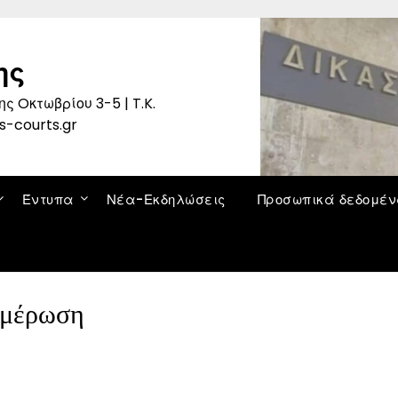
ης
ς Oκτωβρίου 3-5 | T.K.
s-courts.gr
Έντυπα
Νέα-Εκδηλώσεις
Προσωπικά δεδομέ
μέρωση