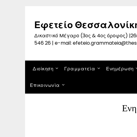
Skip
to
content
Εφετείο Θεσσαλονίκ
Δικαστικό Mέγαρο (3ος & 4ος όροφος) |26η
546 26 | e-mail: efeteio.grammateia@thes
Διοίκηση
Γραμματεία
Ενημέρωση
Επικοινωνία
Ενη