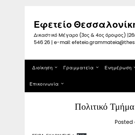
Skip
to
content
Εφετείο Θεσσαλονίκ
Δικαστικό Mέγαρο (3ος & 4ος όροφος) |26η
546 26 | e-mail: efeteio.grammateia@thes
Διοίκηση
Γραμματεία
Ενημέρωση
Επικοινωνία
Πολιτικό Τμήμα
Posted 