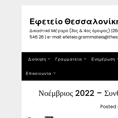
Skip
to
content
Εφετείο Θεσσαλονίκ
Δικαστικό Mέγαρο (3ος & 4ος όροφος) |26η
546 26 | e-mail: efeteio.grammateia@thes
Διοίκηση
Γραμματεία
Ενημέρωση
Επικοινωνία
Νοέμβριος 2022 – Συνθ
Posted 