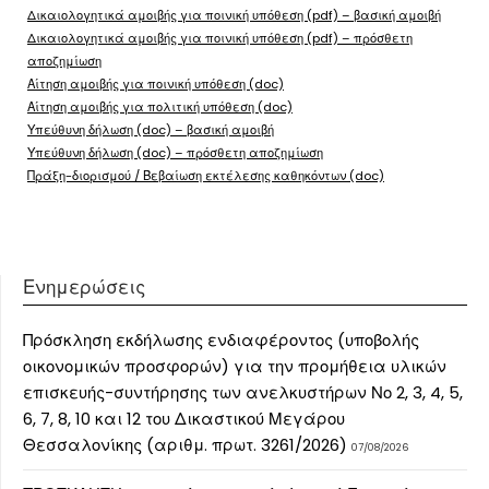
Δικαιολογητικά αμοιβής για ποινική υπόθεση (pdf) – βασική αμοιβή
Δικαιολογητικά αμοιβής για ποινική υπόθεση (pdf) – πρόσθετη
αποζημίωση
Αίτηση αμοιβής για ποινική υπόθεση (doc)
Αίτηση αμοιβής για πολιτική υπόθεση (doc)
Υπεύθυνη δήλωση (doc) – βασική αμοιβή
Υπεύθυνη δήλωση (doc) – πρόσθετη αποζημίωση
Πράξη-διορισμού / Βεβαίωση εκτέλεσης καθηκόντων (doc)
Ενημερώσεις
Πρόσκληση εκδήλωσης ενδιαφέροντος (υποβολής
οικονομικών προσφορών) για την προμήθεια υλικών
επισκευής-συντήρησης των ανελκυστήρων Νο 2, 3, 4, 5,
6, 7, 8, 10 και 12 του Δικαστικού Μεγάρου
Θεσσαλονίκης (αριθμ. πρωτ. 3261/2026)
07/08/2026