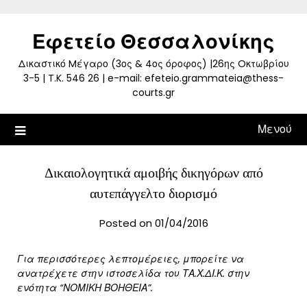
Skip
to
Εφετείο Θεσσαλονίκης
content
Δικαστικό Mέγαρο (3ος & 4ος όροφος) |26ης Oκτωβρίου
3-5 | T.K. 546 26 | e-mail: efeteio.grammateia@thess-
courts.gr
Μενού
Δικαιολογητικά αμοιβής δικηγόρων από
αυτεπάγγελτο διορισμό
Posted on 01/04/2016
Για περισσότερες λεπτομέρειες, μπορείτε να
ανατρέχετε στην ιστοσελίδα του ΤΑ.Χ.ΔΙ.Κ. στην
ενότητα “ΝΟΜΙΚΗ ΒΟΗΘΕΙΑ”.